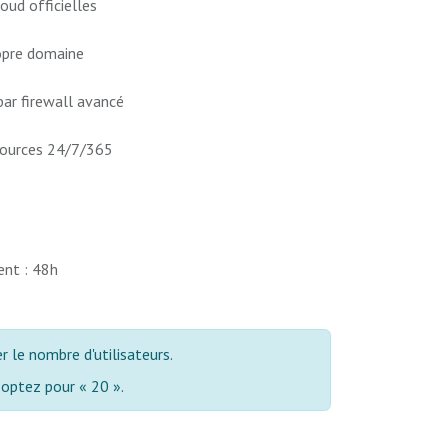
oud officielles
ropre domaine
ar firewall avancé
ssources 24/7/365
ent : 48h
 le nombre d'utilisateurs.
, optez pour « 20 ».